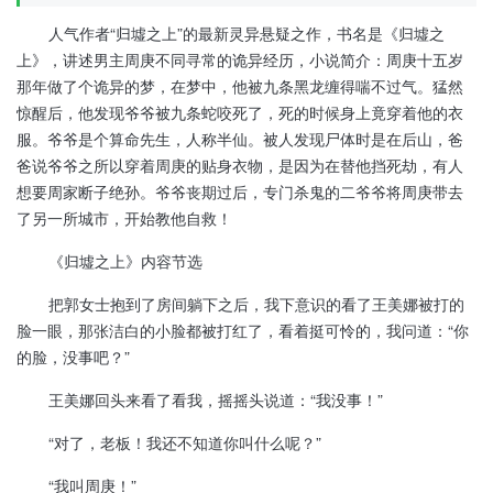
人气作者“归墟之上”的最新灵异悬疑之作，书名是《归墟之
上》，讲述男主周庚不同寻常的诡异经历，小说简介：周庚十五岁
那年做了个诡异的梦，在梦中，他被九条黑龙缠得喘不过气。猛然
惊醒后，他发现爷爷被九条蛇咬死了，死的时候身上竟穿着他的衣
服。爷爷是个算命先生，人称半仙。被人发现尸体时是在后山，爸
爸说爷爷之所以穿着周庚的贴身衣物，是因为在替他挡死劫，有人
想要周家断子绝孙。爷爷丧期过后，专门杀鬼的二爷爷将周庚带去
了另一所城市，开始教他自救！
《归墟之上》内容节选
把郭女士抱到了房间躺下之后，我下意识的看了王美娜被打的
脸一眼，那张洁白的小脸都被打红了，看着挺可怜的，我问道：“你
的脸，没事吧？”
王美娜回头来看了看我，摇摇头说道：“我没事！”
“对了，老板！我还不知道你叫什么呢？”
“我叫周庚！”