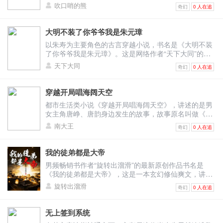
塞外毒枭，通过特殊渠道运送毒药入口，前后牟取近三
现在正在稳定连载，欢迎阅读！小说介绍：意外穿越到
“没事的，千雪，宁尘连我的病都能治好，所以……信他
萧锐和张良、郭嘉都未深想，祁江营派十艘楼船在此，
吹口哨的熊
地一跳，跑过来就从杨骏骁手中夺过卡片，仔细端详了
奇幻
0 人在追
十亿的违心钱，并且还参与了地下各类违法行业，还给
唐朝，杨辰睁眼就在和杨贵妃恩爱，只是，他还没来得
不吃亏，信他不上当，嘻嘻。”
真的是维护秩序和安全的吗？ 中间一艘最大的楼船中，
一遍，脸上的震惊之色难以言喻，再看一眼方天仇这一
自己修了一间地下金堡，专门藏钱。 得知消息后的秦萧
及感受后宫三千佳丽的快乐，就陷入一场不得不正视的
一名老者正和祁江营的一位水军副都统品茶。如果萧锐
身行头和打扮，表情又变得古怪起来。 西装胖子一脸严
下令让何云飞带人去抓苍龙，却不料苍龙战神直接奋起
危机。此时，奸佞之臣当道，国库空虚，周边国家虎视
在这里，一定会震惊的发现，这位老者不是别人，正是
大明不装了你爷爷我是朱元璋
肃的拿着卡盯着方天仇，道：“这是你的卡？” “有什么问
反抗，不只将何云飞碎尸万端，还调动了十万兵马前往
眈眈，皇帝这个的位置更是被很多乱臣贼子觊觎多时。
他一直想除之而后快的黄麒麟！ 这个老东西没有藏在赵
题吗？”方天仇的脸上波澜不惊。 “这是我们皇朝集团的
以朱寿为主要角色的古言穿越小说，书名是《大明不装
何家，将何家上上下下一家老小，全部杀了干净。 所用
为了在必杀之局中脱险，杨辰亲自拿起屠刀，平乱党、
国皇都，竟然跑到了这里！ 看他和祁江营水军副都统的
顶级至尊黑卡！只要出示这张卡，出入皇朝集团旗下所
了你爷爷我是朱元璋》。这是网络作者“天下大同”的最
罪名，竟是何云飞在他苍龙的地盘上，奸杀妇女，仗势
扫异族、治天下。没有人想做普通人，他就是要做千古
关系，似乎很亲近。 只听： “黄老，你确定大夏太子会
有产业都能享受最顶级的待遇，而且全部免费！”西装胖
新连载作品，小说主要讲述了：朱寿只是睡了一觉，醒
欺人，这等荒唐至极的理由。 等到秦萧赶到的时候，何
一帝！ 《大唐最狂暴君》精彩片段 调兵不成，赵无极
天下大同
从这里渡江？”这名水军副都统疑声问道。 黄麒麟点点
奇幻
0 人在追
子一字一句清清楚楚的说道。 至尊黑卡？！ 西装胖子
来就穿越到了大明王朝。他家境富裕，不愁吃喝，但他
家一家老小，葬身火海，化为灰烬，而何云飞的尸骨也
带着一众大臣硬闯皇宫，坚持面圣。 皇宫内院之前，文
头，道：“十之八九！” 破虏炸伤赵皇的消息瞒住了文武
这番话一出，在场的所有人都震惊了。 这种卡他们听都
却是一个患着脑疾的败家子。熟知历史的他在太子去世
被苍龙战神丢进大海，喂了海鱼！ 一幕幕回忆，涌上秦
武百官分成三堆，又开始激烈争执。 而此时的杨辰已经
群臣，却没有瞒住黄麒麟，黄麒麟震惊于火药的可怕和
没有听说过，但是由皇朝的经理确认的，证明确实有这
前告诉爷爷，打算一起离开。爷爷震惊，此后经常问他
萧的心头。 他坐在凉亭中，身后是小区内的湖泊。 清
已经是命悬一线，脉搏越来越弱，呼吸时有时无。 这时
穿越开局唱海阔天空
神秘，他在大夏国都呆了那么久，竟然完全不知太子萧
种级别的卡存在。 “那个乡巴佬怎么会有这么高级的会
国家大事。朱寿一边觉得他奇怪，一边给他答案。直到
风扫过他的脸，掠去几滴泪水。 他攥紧拳头：“小飞，
无法回到御书房，看着就剩下半口气的杨辰，心急如
锐和夏皇掌握这等可怕的神物，他感到了胆寒，要杀萧
都市生活类小说《穿越开局唱海阔天空》，讲述的是男
员卡？” 上一秒他们还看不起方天仇，下一秒人家就拿
有一天，爷爷黄袍加身，原来他是朱元璋！ 《狐狸变作
两年了。” “师傅，回来了。” “你还在九泉之下等着那畜
焚。 就在此时，门外传来通报声：“大统领，赵无极亲
锐的决心更大。 同时，他知道赵皇活不了了，护卫就算
女主角唐峥、唐韵身边发生的故事，故事原名叫做《重
出顶级至尊卡，杨骏骁和徐静的脸顿时感觉火辣辣的
公子身》精彩片段 见到了这一幕，朱寿不由开口
生陪你上路吗？” 思绪缅怀间，耳边传来一阵阵车声。
率一千兵部侍卫向御书房杀来！” “什么？”无法怒道。
挡在他身边保护了他，他也只能苟延残喘熬个几天。所
生之都市巨星》，网络大神“南大王”编写完成的优秀男
疼。 不过西装胖子冷笑一声，话锋扭转：“但是至尊黑
问：“两位这是？” 蓝玉满面的惊恐，嘴唇哆嗦，话都说
四辆插着红色旗帜的商务轿车迎着小区保安震惊的目光
南大王
“大统领，赵无极扬言陛下收奸人挟持，要入宫面圣，解
奇幻
0 人在追
以他立即离开了赵国皇都，以最快速度赶到了祁江郡。
频著作，本文近期在网络上的点击率非常高，精彩内
卡极为稀少，整个集团公司发放不超过三张，每一个拥
不出来了。 冯胜倒是勉强还能说话，却也是颤颤巍巍地
下，缓缓行驶进来，随即在不久后，停在秦萧所在的凉
救陛下！”门外保龙卫继续道。 “这个孽障！老夫这就去
黄麒麟的想法很直接而且聪明，萧锐既然是刺杀赵皇，
容，欢迎阅读！全本内容简介：再次睁开眼睛，唐峥发
有者都是名声赫赫的大人物，你是哪根葱？也敢拿张假
道：“回少爷，我们坐的有点久了……腿又麻了……” 朱
亭边。 很快，十二名穿着西装，气质不凡的男人以最快
活劈了他！”无法大怒，盛怒之下，内力不受控制，透体
必然要等赵皇的死讯传出来，所以他一定还未离开皇
现自己眼前的世界一片迷糊，他竟然重生了，重生回
卡来招摇撞骗？” 西装胖子愤怒的将至尊卡摔在地上，
寿长叹了一口气。 哎…… 爷爷这两个护院的身体素质
我的徒弟都是大帝
的速度走进凉亭中。 领头的那一位，乃是曾经秦萧从路
而出，宽大白袍无风自动。 “陛下！陛下！”江贵妃焦急
都。一旦他确定了赵皇救不活了，才会离开。而他东去
到“第一男生”录制现场。不知为何，他重生的世界似乎
如果方天仇拿来的是张玄卡或者地卡他可能还不一定会
也不行啊！ 这才多大会儿功夫，腿竟又麻了。 看来，
边捡到带进监察司培养的孤儿，监察司龙国分组组长，
的声音传来。 此时，杨辰基本已经没有了呼吸，口鼻开
男频畅销书作者“旋转出溜滑”的最新原创作品书名是
从祁江郡渡江的可能很大。 再加上如今百姓都是西去，
发生了某种断层，许多经典歌曲全都消失不见了。开局
质疑，但是他好死不死拿出来的是皇朝集团最顶级的至
回头自己有必要训练出一支强悍的卫队了。 “那两位就
刑天。
始溢出黑血。 “凌霜！你带着保龙卫去拦住赵无极，决
《我的徒弟都是大帝》，这是一本玄幻修仙爽文，讲述
东去的人很少，只要在祁江西岸盯着，自然会有结果！
一首“海阔天空”，唐峥惊艳了所有人。重活一世，他立
尊黑卡，这种卡的主人他基本都见过，那各个都是气势
站起来，缓缓身子吧。” 正在这时，一个下人在门外大
不能让他杀到御书房！我得给陛下续命！”无法焦急喝
了男主柴明的精彩逆袭人生，本站提供无弹窗版阅读网
就在两人交谈时，一名监视的水军匆匆来报：“回禀都统
志要改写自己的命运，做全能大明星，功成名就！ 《穿
不凡的上流顶尖人物。 而方天仇这寒酸样，也配？ 这
旋转出溜滑
叫道：“少爷，您要的东西炼好了！” “老头子，你坐着，
奇幻
0 人在追
道。 话音刚落，连忙力灌双臂，汹涌如海潮一般的内力
址，阅读体验流畅！作品详情：修仙大陆奇才横生，柴
大人，刚刚有七个人在码头南面不远处的江边租了两艘
越开局唱海阔天空》精彩片段 这首歌在前世有两个版
肯定是张假卡！ “假卡？！” 这一反转再次惊呆众人。
孙儿出去看看！” 说罢，朱寿也不等爷爷回话，便兴冲
冲如杨辰体内。 杨辰身体剧烈抖动了几下，又有了呼
明属于其中的佼佼者，年少成名，在仙门百家的期待中
小船渡江，七人看上去都不简单，其中几个护卫皆是魁
本，最早是陈奕迅的粤语版本，也是陈奕迅最具代表的
方天仇脸色顿时不好看了，说：“你是不是搞错了，这张
冲地跑了出去。 朱元璋看着他消失在了门口，皇帝的威
吸。 凌霜领命，带着十二位保龙卫，冲出御书房。 皇
长大。可他如同后备能源不足，尽管当上了天元宗九位
梧壮汉，一看就是身怀武艺的高手！属下不敢轻举妄
一首经典歌曲之一。 一经出世，便好评如潮。 歌曲用
无上签到系统
卡是你们老板送给我的，怎么会有假。” 方天仇的话一
严瞬间展露了出来，冷道：“寿儿的话，你们两个听到了
宫阜柒门。 一片混战，数千人战作一团。 皇宫之中有
长老之一，但他境界最低，筑基之后，十年间再未有过
动！” “有可能是他们！”黄麒麟眼前一亮，守了这几天，
一种极为邪性的腔调，淋漓尽致的演绎出了一个底层小
出，西装胖子顿时大笑了起来，脸上的横肉也跟着剧烈