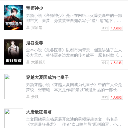
在伊丽莎白号豪华游轮上，举办盛大的婚礼，本来想到
了那天再告诉你的，现在不妨提前告诉你，到时候来喝
帝师神少
杯喜酒啊！’ “伊丽莎白号豪华游轮……”宁尘喃喃自语。
男频小说《帝师神少》是正在网络上火爆更新中的一部
宁尘的自言自语，却是被单柔以为，宁尘在她和游轮之
都市文，秦萧、孙芸芸来自知名写手“揩油笔”笔下，超
间，选择了游轮。 单柔顿时一愣。 宁尘竟然选择了豪
爽的故事情节尽在本文：秦萧在外人的眼中，只是一个
华游轮？而不是当她男朋友？ 到底是宁尘这家伙脑子里
揩油笔
奇幻
0 人在追
一无所成的上门赘婿，一个大男人要靠妻子来养活，简
全都是药材？还是自己的魅力真的不行了？ 苏千雪心里
直丢尽了男人的脸面。殊不知，秦萧的真实身份令人咂
也是暗叹一声，宁尘的选择，让她原本对宁尘刚刚好了
舌！他的父亲是四大国背后的真正推手，母亲是世界第
一点的印象，再次变得不堪起来。 这得多短视，多贪财
鬼谷医尊
一商业集团的老板，而他本人是令人闻风丧胆的帝师！
的一个男人，才会在单柔的男朋友和一艘豪华游轮之
全本小说《鬼谷医尊》以都市为背景，侧重讲述了主人
之所以隐藏自己的身份，只因为他要替好兄弟报仇。还
间，选择了后者？ 在两女诧异的目光中，宁尘也醒悟过
公方天仇、林轻语身边发生的传奇故事，原名叫做《绝
有一个原因，他割舍不下挚爱的女人…… 《帝师神少》
来，单柔一定误会了。 不过，他也没解释，索性
世医尊》，“大漠孤舟”独家创作完结，概述为：六年
精彩片段 百疆监察司，这是一个悬立在世界金字塔顶端
大漠孤舟
道：“我选择伊丽莎白号豪华游轮。” “行，从现在起，你
奇幻
0 人在追
前，方天仇是天之骄子，却因为遭到恶人陷害而蒙冤入
的组织。 乃是世界疆主神帝座下，用来统查百国的“一
就是伊丽莎白号豪华游轮的主人了。” 单柔有些失望的
狱。在狱中的那段岁月，不光没有磨平他的意志，反而
把刀”。 而创立这把刀的人，是十三年前的秦萧。 那一
点点头，拿出一份产权转让文件，唰唰签下名字，又拿
让他学到了很多超凡本领。六年后，方天仇重获自由归
年，他去到了龙国，见过那位伟人，于是，整个龙国高
穿越大夏国成为七皇子
出一个拇指大小的金色游轮模型，递给宁尘。 宁尘接过
来，原本想要与妻女团聚，却发现女儿被妻子遗弃，正
层便视他为天上人，无人不敢不敬重，手下的百疆监察
文件和模型，又正色道：“单小姐，你放心，我不是真的
男频穿越小说《穿越大夏国成为七皇子》中的主人公是
四处流落。直到此时方天仇才明白，原来一切都是阴
司，更是在悄无声息间，渗透龙国上上下下百座城市，
要你的游轮，三天后，我就会把游轮还给你。” 三天
萧锐、张若曦，本文是作者“景以”诚意出品的一部长篇
谋…… 《鬼谷医尊》精彩片段 当方天仇拿出至尊卡的
其他百国亦是如此。 其中，监察司中最深得秦萧信任
后，何琳和王明峰，要在伊丽莎白号豪华游轮上举办婚
佳作，内容已经全面完结，该书又名《系统逼我做皇
时候，众人都愣住了。 就连一直在一旁打电话的马博文
景以
的，便是曾经的江城一流豪门何家继承人，何云飞。 那
奇幻
0 人在追
礼。 而宁尘现在，却成了伊丽莎白号豪华游轮的主人。
帝》，详情概述：萧锐穿越了，他从信息时代跨越时空
也下意识的往这边看了一眼。 杨骏骁冲过去拿过方天仇
时的何云飞只比秦萧大了五岁，却被秦萧视为监察司的
他不由得期待起来，婚礼那天，何琳和王明峰看到他，
来到了一个封建王朝。没有狗血的身份，没有无语的套
的卡片一看，脸色顿时变得奇怪。 “这是什么卡，我知
中梁砥柱，不仅让他执掌情报组，还给了他先斩后奏的
会是什么表情？ 宁尘的话让原本失望的单柔又好奇起
路，非常幸运的成为了身份尊贵的七皇子！母妃早亡，
道皇朝饭店有天地玄黄四个级别的VIP卡，但肯定没有
大唐最狂暴君
权力。 谁知，也正是这天下最为尊贵的权力，害得何家
来，“三天后还给我？什么意思？难道，你只是想体验一
六位哥哥全部都是人中龙凤，所以老爹对他根本不重
这种黑色的卡片。”杨骏骁说道。 徐静一看就乐了：“这
被——满门抄斩！ 两年前，秦萧游山玩水，收到了何云
全文围绕男主杨辰展开叙述的男频穿越爽文，书名是
下当游轮老板的感觉？” “三天后还回来？那要是三天后
视。做皇帝这件事，萧锐想都不敢想，他只想做一条不
明显就是哪个发廊的理发卡，这都拿出来，别丢人现眼
飞的消息。 消息中，足够的证据表明龙国苍龙战神勾结
《大唐最狂暴君》，作者“吹口哨的熊”原创编写，小说
不还怎么办？柔柔你可千万别信他。”苏千雪冷冷道。
问世事的咸鱼…… 《穿越大夏国成为七皇子》精彩片段
了。” 不过那个西装胖子看到这张卡的时候，眼皮子猛