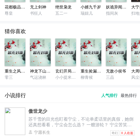
花都极品医神
无上剑神
绝世枭龙
小婿九千岁
妖诡异闻录小说
大宁
尊皇
书狂人
五二一
瑞妞儿
指间灰
扫地
猜你喜欢
重生之风起2003
神龙下山韩策
玄幻开局被退婚签到荒古圣体
重生捡漏大师
无敌小侯爷
零三
气运浇林
小小提米之神
柳青候
三品
风尘
小说排行
人气排行
最热排行
傲世龙少
苏千雪的目光也盯着宁尘，不论单柔话里的真假，她倒
还真想看看，宁尘会怎么选？ 一艘游轮？ 宁尘苦笑摇
头，下意识就要拒绝，但脑子里突然闪过何琳和王明峰
宁愿长生
奇幻
0 人在追
恶毒的话： ‘对了，忘了告诉你，三天后我跟明峰就要