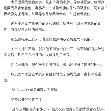
土豆是因为淀粉太多，吃多了容易发胖，导致糖尿病。红薯则
是因为富含氧化酶，容易产生气体导致腹内胀气乃至胀痛，同时会**
胃粘膜分泌胃酸，甚至导致胃酸回流食道，引起食道烧伤。
但对于粮食产量低下的古代来说，这两种可以果腹充饥的食
物，简直就是天赐的好东西。
连饭都吃不上的人，谁还怕糖尿病或者胃胀气胃反酸？
关宁的运气不错，就在他通商这个口一开，将西域的商人放进
来之后，只用了几个月的功夫就找到了土豆。
这也意味着，整个平遥县城的人，都已经摆脱了饥荒的阴影。
所以整个平遥县城的人百姓都对关宁感恩戴德，也非常尊重
他。
“这！......”赵光义闻言大为震惊。
能够代餐的植物？！
“这个东西的亩产有多少？”赵光义的觉得自己的大脑都在颤抖。