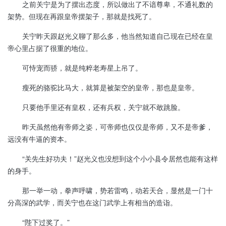
之前关宁是为了摆出态度，所以做出了不谙尊卑，不通礼数的
架势。但现在再跟皇帝摆架子，那就是找死了。
关宁昨天跟赵光义聊了那么多，他当然知道自己现在已经在皇
帝心里占据了很重的地位。
可恃宠而骄，就是纯粹老寿星上吊了。
瘦死的骆驼比马大，就算是被架空的皇帝，那也是皇帝。
只要他手里还有皇权，还有兵权，关宁就不敢跳脸。
昨天虽然他有帝师之姿，可帝师也仅仅是帝师，又不是帝爹，
远没有牛逼的资本。
“关先生好功夫！”赵光义也没想到这个小小县令居然也能有这样
的身手。
那一举一动，拳声呼啸，势若雷鸣，动若天合，显然是一门十
分高深的武学，而关宁也在这门武学上有相当的造诣。
“陛下过奖了。”