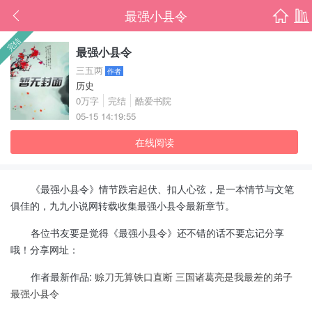
最强小县令
首页
书架
完结
最强小县令
三五两
作者
历史
0万字
完结
酷爱书院
05-15 14:19:55
在线阅读
《最强小县令》情节跌宕起伏、扣人心弦，是一本情节与文笔
俱佳的，九九小说网转载收集最强小县令最新章节。
各位书友要是觉得《最强小县令》还不错的话不要忘记分享
哦！分享网址：
作者最新作品:
赊刀无算铁口直断
三国诸葛亮是我最差的弟子
最强小县令