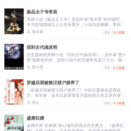
憨……驸马都尉亲手做的！” “秦憨子做的？” 李世隆一
而是那种讥诮的笑。 “老狗，你是不是觉得，你救过
把大家伙愁坏了。 暗卫统领走来，脸上露出为难之色。
联姻，不想勾心斗角，只想安稳度日！岂料一切都是她
愣，有些不可思议的说道：“那憨子还会做点心？” 传菜
我，我也应该救你？”小狗冷冷说。 老狗用力点头。 “但
“开榜之日，这于谦怎喝如此多的酒？待会陛下还要召见
自以为是，作为一个自带主角的女孩，怎能不被人注意
的太监恭声道：“这是秦驸马都尉给娘娘做的孝心早点，
极品太子爷李辰
对不起，我不会救你，也救不了你，知道你中的什么毒
三甲学子，这个样子，该如何入宫呀！” 老板连忙笑呵
到？为了在王府活下去，李薇只能走上一条斗争之
娘娘和一众公主皇子，都赞不绝口呢！” 李世隆来了兴
吗？是砒霜！” “砒霜！” “好狠毒啊！” “跟他拼了！” 群
男频小说《极品太子爷》是由作者“海东青”创作编写，
呵着，“呵呵，大人别急，这于谦一定是太高兴了，所以
路…… 《卿卿日常》精彩片段 跟着二人的宫女被太监
趣，拿起筷子夹起软糯的糍粑，送入口中。 香甜软糯，
丐更加绝望，哭喊成一片，但却没有人能站起来。 “狗
本书剧情围绕主人公李辰展开，小说内容梗概：李辰再
才喝如此多的酒，让我将他弄醒。” “来人，去弄盆清水
们戳了戳,赶紧上来扶着自家贵人们就退下去了。 御花
一口下去通体舒坦。 “好吃！” 李世隆一个接一个往口中
儿，我救了你，是你的救命恩人，为什么连我也要
次睁开眼睛发现自己来到了古代，而且还直接成为了太
来。” 伙计赶紧拿桶，在水缸里打了一盆清水。 “掌柜
园里清了场,但天色也渐渐暗下来了。阳光下嫩绿可爱的
海东青
送去，一连吃了七八个才停下，“不错，这糍粑味道的确
历史
0 人在追
毒？”老狗想不明白，他流着泪，想要知道原因。 “不
子，从996的社畜到太子这样身份的跨越让他有些不敢
的，水来了。” 只见掌柜的，两只手抓住木盆，直接一
花木在黑暗中都显得让人慎慎的，李薇就觉得再待下去
很好，剩下那些都是糍粑？” “娘娘说大人们批阅奏折辛
错，你是从河里救了我，但你最初并不是想要救我，而
相信！但是既然来到了古代，还拥有这样尊贵的身份，
大盆水，扑在了于谦的脸上。 于谦身上的醉意散去了一
就冷了，过去摸摸弘昤的小脸，怕他冻着。 四爷也跟过
苦了，特意让奴才送来给诸位大人尝尝鲜！” “无忌，梁
是贪图我身上的衣服，对了，我怀里的十文铜钱，也是
李辰决定要大展拳脚好好的过自己的人生，只是没想到
些，终于是有了动静。 嗯？ “谁…谁扑我？”于谦眯瞪着
来摸了摸小五，再对额尔赫温声道：“先带着弟弟回去，
回到古代搞发明
爱卿，敬明，你们都停一停，尝尝秦憨子做的糍粑！”
你悄悄拿走的，对不对？”小狗声音冷冷。 “我……我照
原本他只想过平静的生活，可是生活却逼着他成为明
眼睛，迷迷糊糊，看见周围的人，在向他道喜。 掌柜的
朕留你额娘说会儿话。” 额尔赫机灵的一福身，带着弟
公孙无忌有些诧异的夹起一个，顿时眯起了眼睛。 梁征
历史题材的男频小说《回到古代搞发明》，是作者“楚小
顾你三天，不是我，你早就死了。”老狗泪流更多。 “是
君！ 《极品太子爷》节选在线试读 “一刻钟之前，我刚
将木盆一扔，连忙道，“于谦老爷，您可醒了。” “朝廷来
弟就告退了。 李薇想跟孩子们一起走，谁知四爷还逛上
现在十分讨厌秦墨，可是陛下所赐，他又不能不吃，“小
墨”独家创作的，这部小说中的关键角色是江小川、颖
啊，每天一大碗的凉水，就是你对我的照顾，要不是我
得到消息，包括大理寺卿孙伯礼、刑部尚书滕怀义在
圣旨了，恭喜于老爷高中状元。” “嗯，谁？谁是于谦？”
瘾了。御花园里各处也都点上了灯，灯下观人总带着一
吃一口就行了，其他的放着！” 可是当他第一口送入口
儿、沈淑云，详细内容介绍：江小川是所有人眼中的天
身体好，早就饿死了。” 小狗声音更冷。 “狗儿，我是你
内，朝廷过半的实权一品大员一起在首辅府邸内密谈了
“您啊，您是于谦啊？” “哦，对！我就是于谦！” 于谦脑
楚小墨
分朦胧的美丽，她被他牵着，不知不觉就在御花园里绕
历史
0 人在追
中，味蕾绽开的大米清香，芝麻香味，霜糖的甘甜，在
才，身为名校博士的他在一觉醒来后竟然穿越到了古
义父啊！”老狗呜呜大哭。 “什么义父？你只不过是把我
两个时辰，密谈了什么内容，没人知道，但本宫知道他
子里，空白一片，竟连自己的名字，都差点忘记了。
起了圈。 花园静谧，苏培盛早就让人把守住御花园附近
口中回味无穷。 杜敬明也饶有兴趣夹起一个，尝了一个
代，还成了一个整日只知道吃喝玩乐的纨绔子弟。这里
当成一条狗罢了！” 小狗一脚踢开老狗，迈步向大王走
们明天会来东宫找本宫的麻烦。” 李辰看着因为听见自
“您高中状元了！” “还不赶紧接旨呀！” 掌柜的着急坏
所有的路口，免得再被不长眼的人撞进来，扰了万岁的
之后，忍不住说道：“这秦憨子，不仅术算一道有天赋，
的人都将他当成了傻子，以为他这一生就只能碌碌无
去。 大王吃了两根鸡腿，吃的最多，中毒也最深，不过
己的话而瞪大眼睛满脸震惊的赵清澜，轻笑一声，一只
穿越后我被糙汉猎户娇养了
了。 在两人的搀扶下，于谦跪在地上，双手摇摇晃晃的
兴致。 不过他也奇怪，万岁和贵妃就在这里慢吞吞的转
没想到，还会做点心！” “君子远庖厨，不在术算一道下
为，可没想到就在不久后，这个被人瞧不起的富家少爷
他身体素质好，在群丐都已经动不了的情况下，他居然
手按在软塌的扶手上，一只手按在靠背上，俯身凑近了
呈上。 暗卫统领将圣旨放到后者手里。 “走吧，陛下召
来转去，到底有什么好转的？ “等园子修好了，朕跟你
《穿越后我被糙汉猎户娇养了》中的主要角色是周桂
功夫，点心做的再好又有什么用？”梁征哼了一声。 李
竟然摇身一变成了纵横商界的富豪，所有人都彻底对他
能踉踉跄跄的站起来，迈步向庙里跑，不过仅仅迈了两
赵清澜，凝望着那如同水晶一般剔透的眸子，说道：“本
见，咱们快点吧！”暗卫统领催促着。 接到圣旨的于
去那里住。”四爷叹了句。身为皇帝，他不住乾清宫，连
兰、徐常林，这本以发家致富为题材的古风文是作者“阿
世隆却不管他们，将面前的糍粑吃了个干净，原本冻得
改观。 《回到古代搞发明》精彩片段 他可是大圆满后
步，就砰的一声摔在了庙门前。 小狗走上来，眼神怜悯
宫在想，要不要趁着这个他们汇聚成一团的大好机会，
谦，并没有想一些人一样，高兴的疯了，后者心如止
紫禁城都要让出一半去。他恭敬先帝是理所当然的，但
让”创作的，《将军家的小媳妇》是原书名，主要内容介
发抖的身体，暖和了起来。 “秦墨现在在做什么？” “禀
期境界强者，江小川只是中期。 修为到了大圆满时，每
的看着他。 大王的鼻孔里有血丝开始渗出，显然，他五
阿让
明天在东宫藏上一百刀斧手，等你父亲他们来了，直接
水，似乎早就知道自己是状元了一样。
历史
0 人在追
可不代表他就乐意连那群太妃也一并恭敬。 一个个的，
绍：为什么人家穿越后都是变成身份尊贵的千金小姐，
陛下，秦驸马都尉还在御膳房，说糍粑只是一道餐前甜
一个小境界的察觉，都是难以逾越的鸿沟！ 郭振能感觉
脏六腑已经受到了损害，不过却没有立刻死，他睁大了
乱刀砍死？” 李辰说这些话的时候，脸上是带着笑意
都是贪心不足。 李薇却走了神，她发现四爷连走路都是
她周桂兰却如此倒霉，来到古代的她不仅变成了一个农
点，他要给娘娘准备一道美食！” 李世隆顿时来了兴
到自己手臂的骨骼都快要裂开。 这等强大的攻击力，着
眼睛，悲鸣的问：“为什么？你如果不想留在这里，大可
的。 可那如同深潭一般不见底的冰冷眼神，里面蕴着一
一步一个脚印的走法。 四爷不见她接话，回头就看她还
女，还嫁给了身为猎户的徐常林，一家人吃了上顿没下
趣，糍粑就足够惊喜了，那真正的美食有多好吃？ 他站
实恐怖。 这招的威力，几乎是一个大圆满中期，甚至是
盛唐狂婿
以走，为什么要给我们下毒？” 小狗冷笑：“因为我最讨
汪澎湃杀机在流动，似乎已经累积到了极限，下一个瞬
是低着头。不由得好笑，只是在外面也不能说太多。恰
顿，还有那些奇葩亲戚总是上门来挑事。看在徐常林长
起身，对着其他人说道：“众爱卿批改奏章辛苦了，天气
大圆满后期的强者能爆发出的最强一击！ 但这样的一
厌的就是乞丐头，见一个我就要杀一个！” “你……疯
间就可能爆发出来。 换做其他任何一个人说出这种大逆
金牌作家“丛林狼”精心编写的高分历史爽文，《盛唐狂
在这时，苏培盛和玉瓶都把斗篷送上来了。主子们非要
得高大英俊，孩子懂事可爱的份上，她忍了，周桂兰相
严寒，随朕走一走，驱驱寒，顺便看看秦憨子在做什
击，他又能爆发出几次呢？ 恐怕从下一击开始，便会开
子！”大王不能理解小狗的话，但他却看出了小狗眼神里
不道的话，赵清澜都会当对方是疯了。 那可是朝中的把
婿》火爆上线啦，这本长篇著作，主讲男主角秦怀道穿
在乍暖还寒时在夜里逛花园，他们只能赶紧把斗篷送来