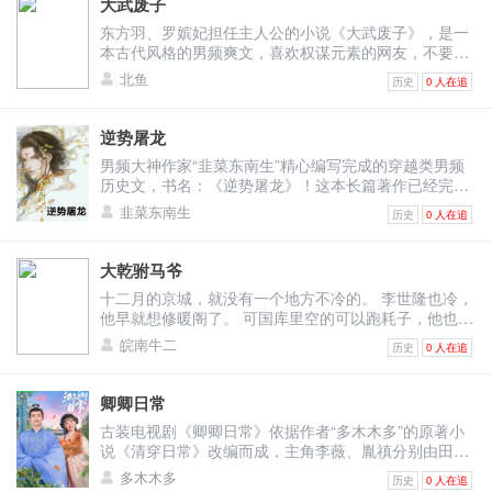
大武废子
东方羽、罗嫔妃担任主人公的小说《大武废子》，是一
本古代风格的男频爽文，喜欢权谋元素的网友，不要错
过大神“北鱼”带来的精彩内容，《大秦铁骑》是作品原
北鱼
历史
0 人在追
名，概述为：在大武朝，六皇子的名号无人不知。他母
亲出身卑微，仗着貌美成为了皇帝宠妃，可是却没能敌
过众嫔妃的陷害。如今六皇子东方羽已经成年，到了该
逆势屠龙
封王的时候，他自告奋勇接手了贫瘠的秦地。在众人眼
男频大神作家“韭菜东南生”精心编写完成的穿越类男频
里看来，此举实属无能，殊不知，秦地凉州铁骑乃是天
历史文，书名：《逆势屠龙》！这本长篇著作已经完结
下第一…… 《大武废子》精彩片段 “恭喜于谦于老爷高
了，喜欢此文的书友们不要错过，本书改编自《崇祯十
中！” 老板大声吆喝着。 却发现，这队伍之中，居然没
韭菜东南生
历史
0 人在追
五年》，主人公：朱宇、朱慈烺、崇祯，小说主要讲述
人回应，满城的学子，可都在他易兴楼了。 “于谦…于
了：一场穿越之旅，将朱宇带回了崇祯十五年，身边竟
谦在哪里！” “谁是于谦！” “状元郎跑哪去了？” 好家
是赫赫有名的大人物……前世的他不知道父母是谁，十
伙，陛下来传旨，结果！状元郎不见了。 这…这要是让
大乾驸马爷
六岁那年，他为了感恩养大自己的福利院，特意回来做
皇帝知道了还不得直接砍脑袋。 连送圣旨来的暗卫统
十二月的京城，就没有一个地方不冷的。 李世隆也冷，
了弟弟妹妹们的老师，可朱宇却是一直将他们当做亲人
领，也是愣了神。 “于谦在这！于谦在这！” 就在大家
他早就想修暖阁了。 可国库里空的可以跑耗子，他也很
的，没想到最终竟沦落成凶手的帮凶。 《逆势屠龙》内
伙，以为于谦不见了的时候，酒楼的一个伙计，抱着醉
无奈啊啊。 最难捱的日子要来了。 他是武将出身，可
容节选 “烧鸡有毒！” 最先明白过来的是大王，他惨叫一
皖南牛二
醺醺的于谦，从阁楼上走了下来。 众人一见，这于谦的
历史
0 人在追
是批阅奏折的都是文人。 此刻坐在下面，身子不断的发
声，捂着肚子，在地上连续的打滚。 群丐这才醒悟。
面色通红，嘴里说着胡话，有些不省人事，走起路来，
颤。 他暗暗叹息，正打算让人给他们泡茶，几个小太监
“他么的，小狗你好狠！” “啊，怪不得他不吃呢。” “王八
都是摇摇晃晃，东倒西歪，身上的那股酒味，大家隔的
快步跑来，“陛下，皇后娘娘特意让人送来的早膳点
蛋，为什么要害我们？” “小狗，救救我，我再也不骂你
卿卿日常
老远，都能闻到。 要不是伙计搀扶着，估计这会，已经
心！” “哦，呈上来！” 李世隆吃的比较早，此刻坐在这
了。” 有人哭，有人骂。 此时，小狗不傻笑了，他冷冷
倒在地上，摔个狗啃泥了。 “哎呦，于谦于老爷，您可
古装电视剧《卿卿日常》依据作者“多木木多”的原著小
里，肚子里那点食物早就消耗完了。 高士莲接过糍粑，
俯视着倒在地上的每一个人，眼神冷酷的如同屠夫面对
算出来了。” “来，都给我让路。” “于谦老爷，您高中
说《清穿日常》改编而成，主角李薇、胤禛分别由田曦
打开盖子，腾腾热气，里面装着圆滚滚的小黑球。 “这
待宰的羔羊。 老狗艰难的爬到小狗面前，颤抖着抱住小
啦！” 这于谦高中，结果！这老板还要高兴。 却发现，
薇、白敬亭饰演，超好看的剧情主要描绘的是：李薇是
是什么点心？” 李世隆问道。 “禀陛下，此乃糍粑，是秦
多木木多
狗的腿：“狗儿，救救我……” 小狗笑了，不再是傻笑，
历史
0 人在追
于谦嘴里除了说胡话外，连任何话都是听不进去。 这可
个来自现代的穿越者，所以她与寻常女孩不同，她不想