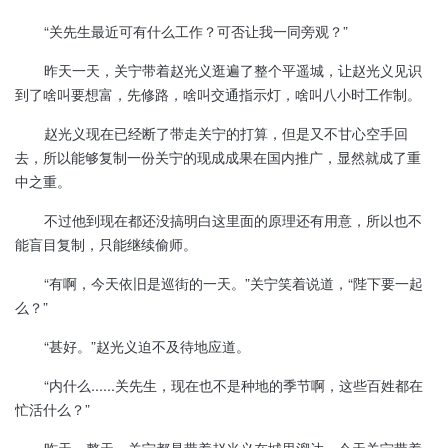
“关先生最近可有什么工作？可否让我一同旁观？”
昨天一天，关宁带着赵光义逛遍了整个平遥城，让赵光义见识
到了啥叫要想富，先修路，啥叫交通指示灯，啥叫八小时工作制。
赵光义现在已经断了带走关宁的打算，但是又不甘心空手回
去，所以能够复制一份关宁的现成成果在国内推广，显然就成了重
中之重。
不过他到现在都还没搞明白这里面的原理还有用意，所以也不
能盲目复制，只能继续偷师。
“有啊，今天依旧是巡街的一天。”关宁笑着说道，“陛下要一起
么？”
“甚好。”赵光义迫不及待地应道。
“内什么......关先生，现在也不是种地的季节啊，这些百姓都在
忙活什么？”
昨天一整天，关宁都是带着赵光义在城里溜达，今天关宁带着