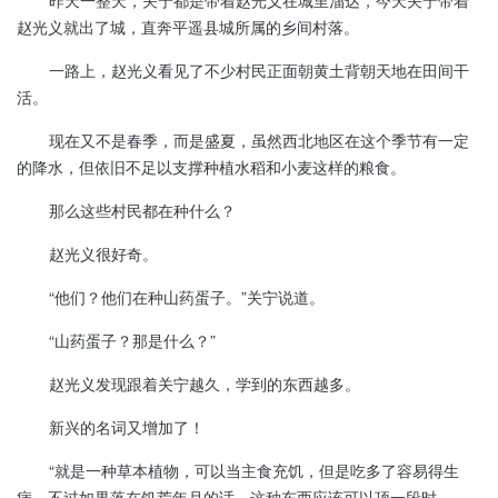
赵光义就出了城，直奔平遥县城所属的乡间村落。
一路上，赵光义看见了不少村民正面朝黄土背朝天地在田间干
活。
现在又不是春季，而是盛夏，虽然西北地区在这个季节有一定
的降水，但依旧不足以支撑种植水稻和小麦这样的粮食。
那么这些村民都在种什么？
赵光义很好奇。
“他们？他们在种山药蛋子。”关宁说道。
“山药蛋子？那是什么？”
赵光义发现跟着关宁越久，学到的东西越多。
新兴的名词又增加了！
“就是一种草本植物，可以当主食充饥，但是吃多了容易得生
病。不过如果落在饥荒年月的话，这种东西应该可以顶一段时