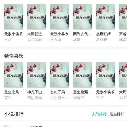
无敌小侯爷
大周朝边境武关外
最强小县令
回到古代当大富豪
盛唐狂婿
三品
风尘落雨
三五两
冰道
丛林狼
林森
猜你喜欢
重生之风起2003
神龙下山韩策
玄幻开局被退婚签到荒古圣体
重生捡漏大师
无敌小侯爷
零三
气运浇林
小小提米之神
柳青候
三品
风尘
小说排行
人气排行
最热排行