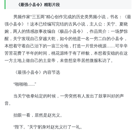
《最强小县令》精彩片段
男频作家“三五两”精心创作完成的历史类男频小说，书名：《最
强小县令》！这本已经编写完结的古风小说，主人公：关宁、夏晓
婉，两人的情感故事改编自《极品小县令》，作品简介：一场梦惊
醒，关宁发现自己穿越大乾，如今的他是一名一穷二白的小县令，
本想着守着自己治下的一亩三分地，打造一片世外桃源……可辛辛
苦苦花费了半年的时间，桃花源终于有了样貌，本想着安稳的在这
一方土地上做自己的土皇帝，未曾想皇帝居然微服私访了。
《最强小县令》内容节选
“啪啪啪......”
当关宁收拳站定的时候，一旁突然有人发出了鼓掌叫好的声
音。
抬眼一看，居然是赵光义。
“陛下。”关宁躬身对赵光义行了一礼。