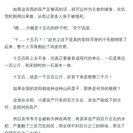
如果这东西的亩产足够高的话，就可以作为主食的辅食，在饥
荒时期用以果腹，从而让更多人免于被饿死。
“嗯......大概是十五石的样子吧。”关宁说道。
“十......十五石？！”赵光义这下是真的觉得浑身的汗毛都倒竖了
起来，整个人浑身都起了鸡皮疙瘩。
十五石听上去不多，但真正要换算成现代的单位，一石是将近
一百公斤，和宋朝时的一石基本一致。
十五石，就是一千五百公斤，折算下来是整整三千斤！
如果全国的农田都改种这种山药蛋子，那将是何等的规模？
这放在水稻、小麦亩产只有四百斤左右，农业产能低下的古
代，是绝对的高产。
所以袁爷爷才会被称为神农再世，将原本亩产四百斤左右的水
稻，产量翻了三倍乃至四倍，用全球不到百分之三的耕地，养活了
全球百分之二十的人。