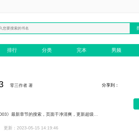
排行
分类
完本
男频
3
分享到：
零三作者 著
九九小说网提供《重生之风起2003》最新章节的搜索，页面干净清爽，更新超级快，阅读舒服，希望大家喜欢。
更新：2023-05-15 14:19:46