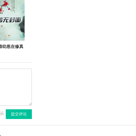
内卷
猫幼崽在修真
界当团宠
示
提交评论