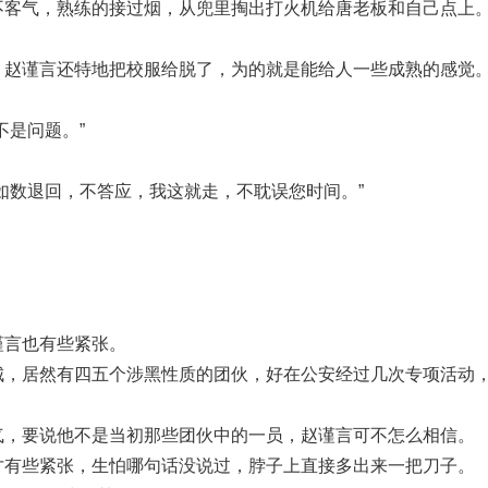
不客气，熟练的接过烟，从兜里掏出打火机给唐老板和自己点上
，赵谨言还特地把校服给脱了，为的就是能给人一些成熟的感觉
不是问题。”
如数退回，不答应，我这就走，不耽误您时间。”
。
谨言也有些紧张。
城，居然有四五个涉黑性质的团伙，好在公安经过几次专项活动
气，要说他不是当初那些团伙中的一员，赵谨言可不怎么相信。
才有些紧张，生怕哪句话没说过，脖子上直接多出来一把刀子。