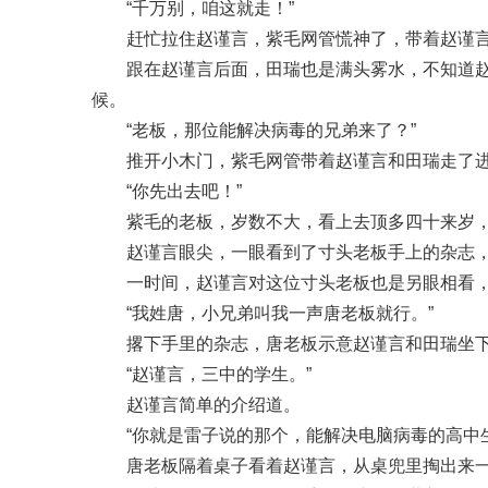
“千万别，咱这就走！”
赶忙拉住赵谨言，紫毛网管慌神了，带着赵谨
跟在赵谨言后面，田瑞也是满头雾水，不知道
候。
“老板，那位能解决病毒的兄弟来了？”
推开小木门，紫毛网管带着赵谨言和田瑞走了
“你先出去吧！”
紫毛的老板，岁数不大，看上去顶多四十来岁
赵谨言眼尖，一眼看到了寸头老板手上的杂志
一时间，赵谨言对这位寸头老板也是另眼相看
“我姓唐，小兄弟叫我一声唐老板就行。”
撂下手里的杂志，唐老板示意赵谨言和田瑞坐
“赵谨言，三中的学生。”
赵谨言简单的介绍道。
“你就是雷子说的那个，能解决电脑病毒的高中生
唐老板隔着桌子看着赵谨言，从桌兜里掏出来