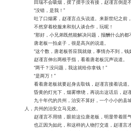
田瑞不会吸烟，摆了摆手没有接，赵谨言倒是
“没错，是我！”
吐了口烟雾，赵谨言点头说道。来新世纪之前
不然穿着校服来和别人谈合作，玩呢！
“那好，小兄弟既然能解决问题，报酬什么的都
唐老板一拍桌子，很是高兴的说道。
“这个数，唐老板答应我就做，事情办不到，钱
赵谨言伸出两根手指，看着唐老板沉声说道。
“两千？没问题，我这就给你拿钱！”
“是两万！”
看着唐老板就要起身去取钱，赵谨言接着说道
昏黄的灯光下，烟雾缭绕，再说出这话后，赵
九十年代的共州，治安不算好，一个小小的县
人，共州的治安立马见效。
赵谨言不用猜，眼前这位唐老板，明显带着匪
也正因为如此，和这样的人物打交道，赵谨言