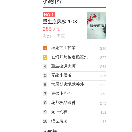
小说排行
NO.
1
重生之风起2003
288
人气
玄幻
· 零三
神龙下山韩策
2
290
玄幻开局被退婚签到
3
277
荒古圣体
重生捡漏大师
4
263
无敌小侯爷
5
216
大周朝边境武关外
6
225
最强小县令
7
376
花都极品医神
8
272
无上剑神
9
112
绝世枭龙
10
82
人气榜