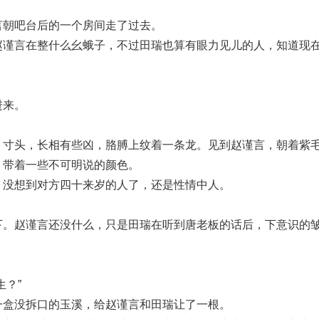
言朝吧台后的一个房间走了过去。
赵谨言在整什么幺蛾子，不过田瑞也算有眼力见儿的人，知道现
进来。
，寸头，长相有些凶，胳膊上纹着一条龙。见到赵谨言，朝着紫
，带着一些不可明说的颜色。
，没想到对方四十来岁的人了，还是性情中人。
下。赵谨言还没什么，只是田瑞在听到唐老板的话后，下意识的
？”
一盒没拆口的玉溪，给赵谨言和田瑞让了一根。