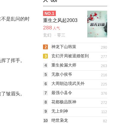
NO.
1
在不是乱问的时
重生之风起2003
288
人气
玄幻
· 零三
神龙下山韩策
2
290
玄幻开局被退婚签到
3
277
毛挥了挥手。
荒古圣体
重生捡漏大师
4
263
无敌小侯爷
5
216
大周朝边境武关外
6
225
最强小县令
7
皱了皱眉头。
376
花都极品医神
8
272
无上剑神
9
112
绝世枭龙
10
82