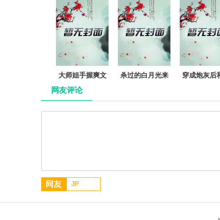
白月光
以后［西幻］
咸鱼吸猫
大师姐手握爽文
杀过的白月光来
穿成炮灰后
剧本
找我了
敌HE了
网友评论