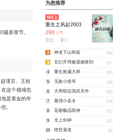
为您推荐
NO.
1
重生之风起2003
288
03最新章节。
人气
玄幻
· 零三
神龙下山韩策
2
290
玄幻开局被退婚签到
3
277
荒古圣体
重生捡漏大师
4
263
：赵谨言、王桂
无敌小侯爷
5
216
，在这个领域也
大周朝边境武关外
6
225
遍地是黄金的年
最强小县令
7
376
一些。
花都极品医神
8
272
无上剑神
9
112
绝世枭龙
10
82