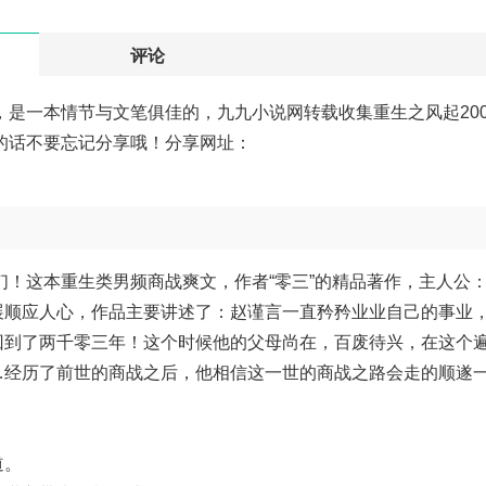
评论
，是一本情节与文笔俱佳的，九九小说网转载收集重生之风起20
错的话不要忘记分享哦！分享网址：
友们！这本重生类男频商战爽文，作者“零三”的精品著作，主人公
展顺应人心，作品主要讲述了：赵谨言一直矜矜业业自己的事业
回到了两千零三年！这个时候他的父母尚在，百废待兴，在这个
…经历了前世的商战之后，他相信这一世的商战之路会走的顺遂
道。