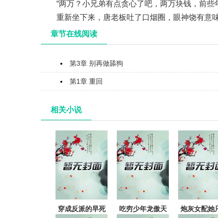
“两万？小兄弟有点贪心了吧，两万块钱，前些
重新坐下来，唐老板吐了口烟圈，眼神饶有意
章节在线阅读
第3章 别再做舔狗
第1章 重回
相关小说
穿成反派的早死
吃穷少年龙傲天
炮灰女配她