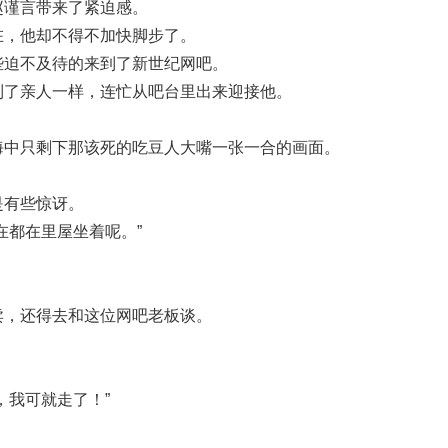
赵谨言带来了紧迫感。
在，他却不得不加快脚步了。
些迫不及待的来到了新世纪网吧。
到了亲人一样，连忙从吧台里出来迎接他。
海中只剩下那该死的吃豆人大嘴一张一合的画面。
是有些惊讶。
在都在里屋坐着呢。”
卖，还得去和这位网吧老板谈。
，我可就走了！”