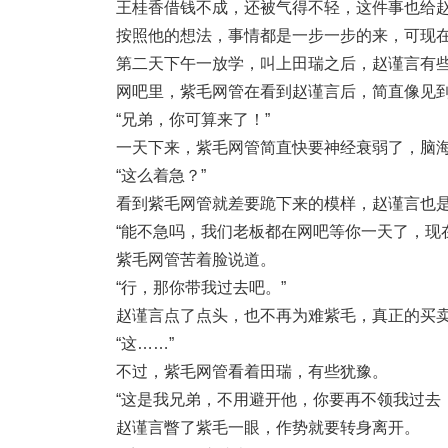
王桂香借钱不成，还被气得不轻，这件事也给
按照他的想法，事情都是一步一步的来，可现
第二天下午一放学，叫上田瑞之后，赵谨言有
网吧里，紫毛网管在看到赵谨言后，简直像见
“兄弟，你可算来了！”
一天下来，紫毛网管简直快要神经衰弱了，脑
“这么着急？”
看到紫毛网管就差要跪下来的模样，赵谨言也
“能不急吗，我们老板都在网吧等你一天了，现
紫毛网管苦着脸说道。
“行，那你带我过去吧。”
赵谨言点了点头，也不再为难紫毛，真正的买
“这……”
不过，紫毛网管看着田瑞，有些犹豫。
“这是我兄弟，不用避开他，你要再不领我过去
赵谨言瞥了紫毛一眼，作势就要转身离开。