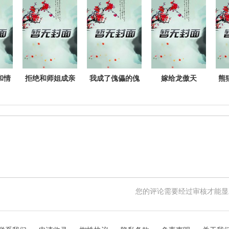
建]
赎剧本
尊的白月光
和情
拒绝和师姐成亲
我成了傀儡的傀
嫁给龙傲天
熊
后我真香了
儡
您的评论需要经过审核才能显