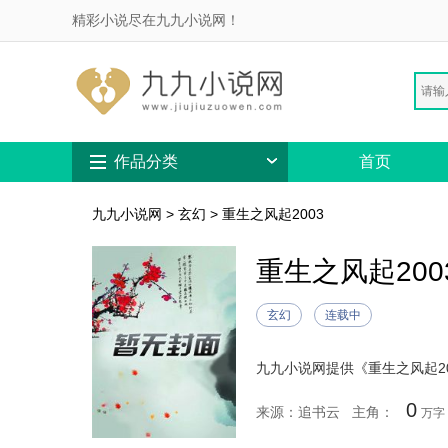
精彩小说尽在九九小说网！
作品分类
首页
九九小说网
>
玄幻
>
重生之风起2003
重生之风起200
玄幻
连载中
0
来源：追书云
主角：
万字