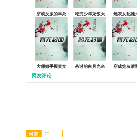
穿成反派的早死
吃穷少年龙傲天
炮灰女配她
白月光
以后［西幻］
咸鱼吸猫
大师姐手握爽文
杀过的白月光来
穿成炮灰后
剧本
找我了
敌HE了
网友评论