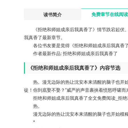
>
免费章节在线阅读
读书简介
《拒绝和师姐成亲后我真香了》情节跌宕起伏
我真香了最新章节。
各位书友要是觉得《拒绝和师姐成亲后我真香
作者最新作品:
拒绝和师姐成亲后我真香了
《拒绝和师姐成亲后我真香了》内容节选
热。漫无边际的热让沈安本来清醒的脑子也开始模
徒！你到底娶不娶？”威严的声音裹挟着愤怒呼啸而
拒绝和师姐成亲后我真香了全文免费阅读_拒
热。
漫无边际的热让沈安本来清醒的脑子也开始模糊起
*