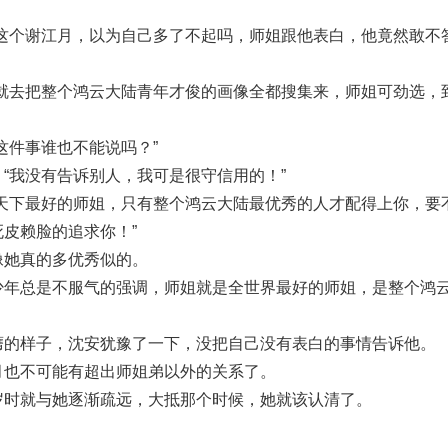
这个谢江月，以为自己多了不起吗，师姐跟他表白，他竟然敢不
就去把整个鸿云大陆青年才俊的画像全都搜集来，师姐可劲选，
这件事谁也不能说吗？”
“我没有告诉别人，我可是很守信用的！”
天下最好的师姐，只有整个鸿云大陆最优秀的人才配得上你，要
皮赖脸的追求你！”
像她真的多优秀似的。
少年总是不服气的强调，师姐就是全世界最好的师姐，是整个鸿
膺的样子，沈安犹豫了一下，没把自己没有表白的事情告诉他。
月也不可能有超出师姐弟以外的关系了。
岁时就与她逐渐疏远，大抵那个时候，她就该认清了。