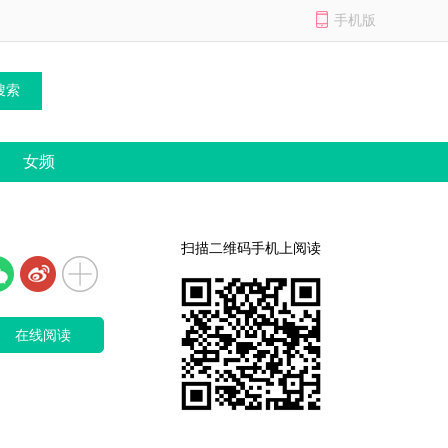
手机版
女频
扫描二维码手机上阅读
在线阅读