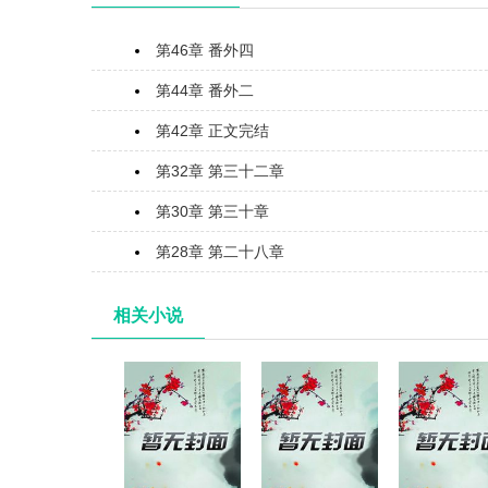
第46章 番外四
第44章 番外二
第42章 正文完结
第32章 第三十二章
第30章 第三十章
第28章 第二十八章
相关小说