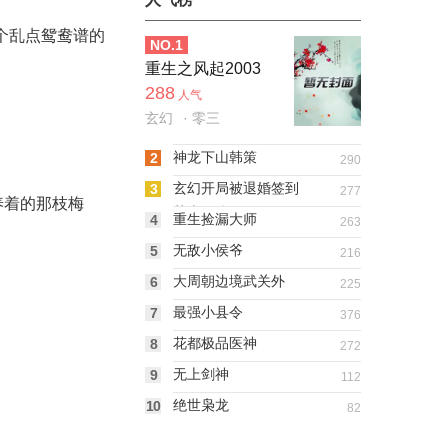
个乱点鸳鸯谱的
NO.
1
重生之风起2003
288
人气
玄幻
· 零三
神龙下山韩策
2
290
玄幻开局被退婚签到
3
277
养着的那枝梅
荒古圣体
重生捡漏大师
4
263
无敌小侯爷
5
216
大周朝边境武关外
6
225
最强小县令
7
376
花都极品医神
8
272
无上剑神
9
112
绝世枭龙
10
82