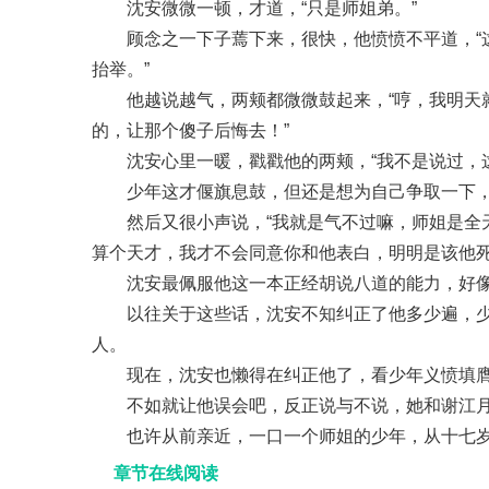
沈安微微一顿，才道，“只是师姐弟。”
顾念之一下子蔫下来，很快，他愤愤不平道，“
抬举。”
他越说越气，两颊都微微鼓起来，“哼，我明天
的，让那个傻子后悔去！”
沈安心里一暖，戳戳他的两颊，“我不是说过，
少年这才偃旗息鼓，但还是想为自己争取一下，
然后又很小声说，“我就是气不过嘛，师姐是全
算个天才，我才不会同意你和他表白，明明是该他死
沈安最佩服他这一本正经胡说八道的能力，好
以往关于这些话，沈安不知纠正了他多少遍，
人。
现在，沈安也懒得在纠正他了，看少年义愤填
不如就让他误会吧，反正说与不说，她和谢江
也许从前亲近，一口一个师姐的少年，从十七
章节在线阅读