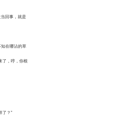
没当回事，就是
不知在哪沾的草
来了，哼，你根
了？”