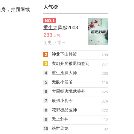
人气榜
转身，抬腿继续
NO.
1
重生之风起2003
288
人气
历史
· 零三
神龙下山韩策
2
290
玄幻开局被退婚签到
3
277
荒古圣体
重生捡漏大师
4
263
无敌小侯爷
5
216
大周朝边境武关外
6
225
最强小县令
7
376
花都极品医神
8
272
无上剑神
9
112
绝世枭龙
10
82