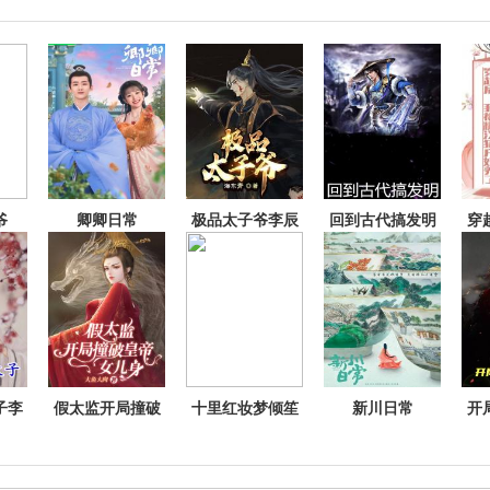
爷
卿卿日常
极品太子爷李辰
回到古代搞发明
穿
子李
假太监开局撞破
十里红妆梦倾笙
新川日常
开
皇帝女儿身