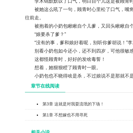
李木锦默默叹了口气，明白自个儿这是被顾青
被她这么吼了一句，顾青时心里松了口气，嘴
往前走。
被抱着的小奶包瞅瞅自个儿爹，又回头瞅瞅自
“娘要杀了爹？”
“没有的事，爹和娘好着呢，别听你爹胡说！”
别看小奶包如今还小，还不到四岁，可他很敏
这都怪顾青时，好好的发啥毒誓！
想着，她狠狠瞪了顾青时一眼。
小奶包也不晓得啥是杀，不过娘说不是那就不
章节在线阅读
第3章 这就是对我耍流氓的下场！
第1章 不想嫁也不用寻死
相关小说