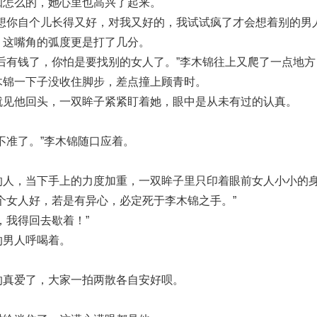
知怎么的，她心里也高兴了起来。
想你自个儿长得又好，对我又好的，我试试疯了才会想着别的男人
，这嘴角的弧度更是打了几分。
后有钱了，你怕是要找别的女人了。”李木锦往上又爬了一点地方
木锦一下子没收住脚步，差点撞上顾青时。
就见他回头，一双眸子紧紧盯着她，眼中是从未有过的认真。
不准了。”李木锦随口应着。
的人，当下手上的力度加重，一双眸子里只印着眼前女人小小的
个女人好，若是有异心，必定死于李木锦之手。”
，我得回去歇着！”
的男人呼喝着。
的真爱了，大家一拍两散各自安好呗。