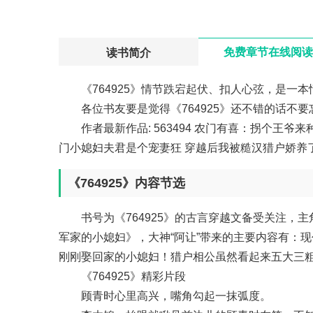
>
免费章节在线阅读
读书简介
《764925》情节跌宕起伏、扣人心弦，是一本
各位书友要是觉得《764925》还不错的话不
作者最新作品:
563494
农门有喜：拐个王爷来
门小媳妇夫君是个宠妻狂
穿越后我被糙汉猎户娇养
《764925》内容节选
书号为《764925》的古言穿越文备受关注，
军家的小媳妇》，大神“阿让”带来的主要内容有：
刚刚娶回家的小媳妇！猎户相公虽然看起来五大三
《764925》精彩片段
顾青时心里高兴，嘴角勾起一抹弧度。