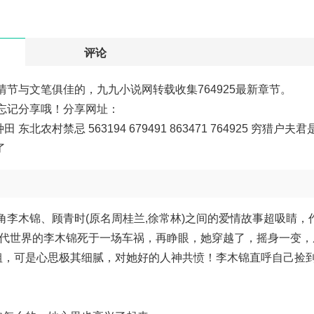
评论
情节与文笔俱佳的，九九小说网转载收集764925最新章节。
要忘记分享哦！分享网址：
种田
东北农村禁忌
563194
679491
863471
764925
穷猎户夫君
了
主角李木锦、顾青时(原名周桂兰,徐常林)之间的爱情故事超吸睛
现代世界的李木锦死于一场车祸，再睁眼，她穿越了，摇身一变
粗，可是心思极其细腻，对她好的人神共愤！李木锦直呼自己捡