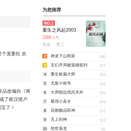
为您推荐
NO.
1
重生之风起2003
288
人气
历史
· 零三
是个宠妻狂
农
神龙下山韩策
2
290
玄幻开局被退婚签到
3
277
荒古圣体
重生捡漏大师
4
263
无敌小侯爷
5
216
，作品改编自《将
大周朝边境武关外
6
225
，成了糙汉猎户
最强小县令
7
376
到宝了！
花都极品医神
8
272
无上剑神
9
112
绝世枭龙
10
82