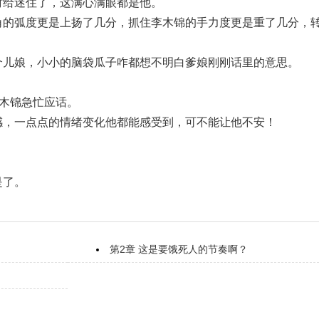
时给迷住了，这满心满眼都是他。
角的弧度更是上扬了几分，抓住李木锦的手力度更是重了几分，
个儿娘，小小的脑袋瓜子咋都想不明白爹娘刚刚话里的意思。
李木锦急忙应话。
感，一点点的情绪变化他都能感受到，可不能让他不安！
是了。
第2章 这是要饿死人的节奏啊？