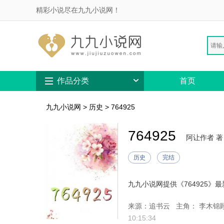
精彩小说尽在九九小说网！
作品分类
首页
九九小说网
>
历史
>
764925
764925
阿让作者 著
历史
完结
来源：追书云
主角： 李木锦顾
10:15:34