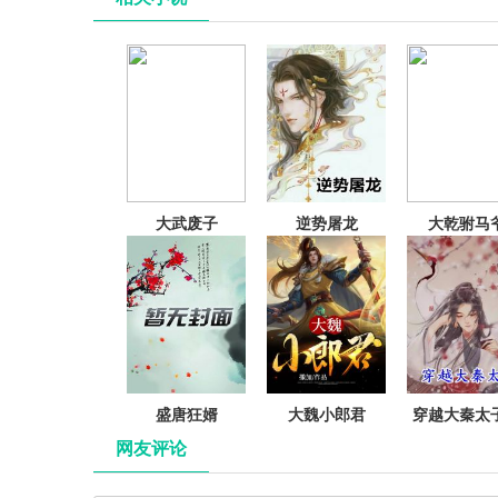
大武废子
逆势屠龙
大乾驸马
盛唐狂婿
大魏小郎君
穿越大秦太
辰
网友评论