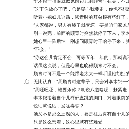
李木锦一抬眼就瞅见前边儿的顾青时在笑，不
“这下你放心了吧，总是疑心我要走，你也不想
听着小媳妇儿这话，顾青时的耳朵根有些红了
“人家都说，男人有钱了就变坏，要是咱们家以
刚一说完，前面的顾青时突然就停了下来，李
她心里一阵后怕，刚想问顾青时干啥停下来，
“不会。”
“你这会儿肯定不会，可等五年十年的，那就说
话虽这么说，但是心里也晓得顾青时不会。
顾青时可不是一个能跟老太太一样听懂她胡扯
启，无比认真：“我顾青时这辈子，只会对李木锦一
“我呸呸呸，谁要杀你？胡说八道啥呢，赶紧走
李木锦捂着自个儿砰砰直跳的胸口，对着眼前
说话就说话，发啥毒誓？
她又不是那么迂腐的人，要是往后真有自个儿
只是这么想着，这心里就有些难受。