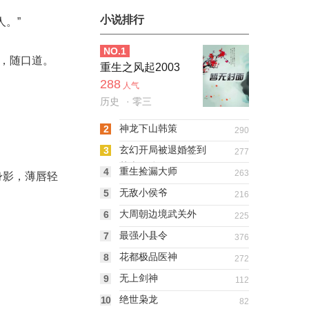
小说排行
。”
NO.
1
，随口道。
重生之风起2003
288
人气
历史
· 零三
神龙下山韩策
2
290
玄幻开局被退婚签到
3
277
荒古圣体
重生捡漏大师
4
263
身影，薄唇轻
无敌小侯爷
5
216
大周朝边境武关外
6
225
最强小县令
7
376
花都极品医神
8
272
无上剑神
9
112
绝世枭龙
10
82