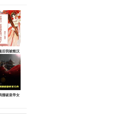
越后我被糙汉
猎户娇养了
局撞破皇帝女
儿身