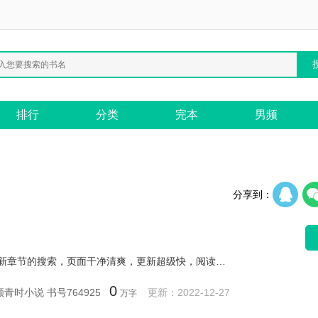
排行
分类
完本
男频
分享到：
九九小说网提供《764925》最新章节的搜索，页面干净清爽，更新超级快，阅读舒服，希望大家喜欢。
0
青时小说 书号764925
更新：2022-12-27
万字